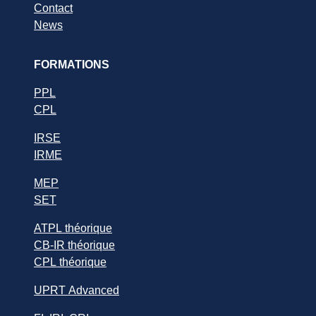
Contact
News
FORMATIONS
PPL
CPL
IRSE
IRME
MEP
SET
ATPL théorique
CB-IR théorique
CPL théorique
UPRT Advanced