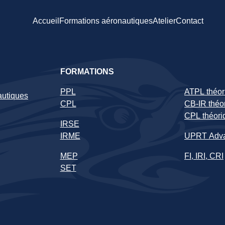
Accueil
Formations aéronautiques
Atelier
Contact
FORMATIONS
PPL
ATPL théor
autiques
CPL
CB-IR théo
CPL théori
IRSE
IRME
UPRT Adv
MEP
FI, IRI, CRI
SET